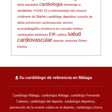
cardiologia
homenaje a
dieta saludable
residentes
COVID-19 y enfermedades del corazón
síndrome de Marfan
cardiólogo deportivo
corazón de
atleta
prevención cardiovascular
alcohol
ecocardiografía
excelencia en consulta médica
salud
EIR
cardiopatías familiares
cafeína
cardiovascular
deporte
síndrome Ehlers
Danlos
Su cardiólogo de referencia en Málaga
Cardiólogo Málaga, cardiología Málaga, cardiólogo Fernando
Cabrera, cardiología del deporte, cardiología deportiva,
prevención de la muerte súbita en el deporte, cardiología clínica