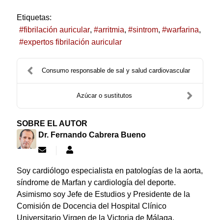
Etiquetas:
fibrilación auricular
arritmia
sintrom
warfarina
expertos fibrilación auricular
Consumo responsable de sal y salud cardiovascular
Azúcar o sustitutos
SOBRE EL AUTOR
Dr. Fernando Cabrera Bueno
Suscribirse
Dr.
a
Fernando
las
Cabrera
Soy cardiólogo especialista en patologías de la aorta,
actualizaciones
Bueno
síndrome de Marfan y cardiología del deporte.
Asimismo soy Jefe de Estudios y Presidente de la
Comisión de Docencia del Hospital Clínico
Universitario Virgen de la Victoria de Málaga.