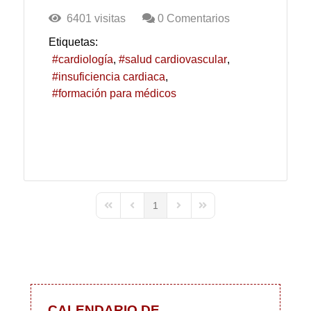
6401 visitas
0 Comentarios
Etiquetas:
cardiología
salud cardiovascular
insuficiencia cardiaca
formación para médicos
1
First Page
Previous Page
Next Page
Last Page
CALENDARIO DE