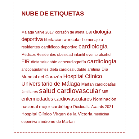
NUBE DE ETIQUETAS
cardiología
Malaga Valve 2017
corazón de atleta
deportiva
fibrilación auricular
homenaje a
cardiologia
residentes
cardiólogo deportivo
Médicos Residentes
obesidad infantil
evento
alcohol
cardiología
EIR
ecocardiografía
dieta saludable
Día
anticoagulantes
dieta cardiosaludable
arritmia
Hospital Clínico
Mundial del Corazón
Universitario de Málaga
Marfan
cardiopatías
salud cardiovascular
familiares
MIR
enfermedades cardiovasculares
Nominación
nacional mejor cardiólogo
Doctoralia Awards 2021
Hospital Clínico Virgen de la Victoria
medicina
síndrome de Marfan
deportiva