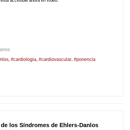
 está accesible ahora en vídeo.
arios
nlos
cardiologia
cardiovascular
ponencia
l de los Síndromes de Ehlers-Danlos