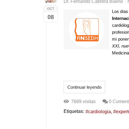
Dr. Fernando Cabrera Bueno
OCT
Los día
08
Interna
cardiól
profesio
mi ponen
XXI, nue
Medicina
Continuar leyendo
7689 visitas
0 Coment
Etiquetas:
cardiologia
expert