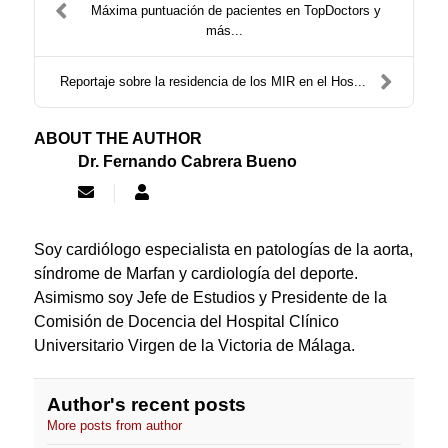
Máxima puntuación de pacientes en TopDoctors y
más...
Reportaje sobre la residencia de los MIR en el Hos...
ABOUT THE AUTHOR
Dr. Fernando Cabrera Bueno
Subscribe
Dr.
to
Fernando
updates
Cabrera
from
Bueno
Soy cardiólogo especialista en patologías de la aorta,
author
síndrome de Marfan y cardiología del deporte.
Asimismo soy Jefe de Estudios y Presidente de la
Comisión de Docencia del Hospital Clínico
Universitario Virgen de la Victoria de Málaga.
Author's recent posts
More posts from author