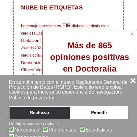
NUBE DE ETIQUETAS
EIR
homenaje a residentes
diabetes
arritmia
dieta
×
cardiosaludable
corazón de atleta
máster universitario
fibrilación auricular
ecocardiografía
Doctoralia
Más de 865
síndrome de Marfan
Awards 2021
obesidad infantil
opiniones positivas
Día Mundial del Corazón
cardiología y deporte
Nominación nacional mejor cardiólogo
Hospital
en Doctoralia
salud
Clínico Virgen de la Victoria
cardiovascular
cardiología deportiva
❌
En cumplimiento con el nuevo Reglamento General de
cardiología
Marfan
MIR
cardiopatías familiares
Protección de Datos (RGPD). Este sitio web emplea
cookies para mejorar su experiencia de navegación.
cardiólogo deportivo
Médicos Residentes
Política de privacidad
cardiologia
enfermedades
medicina deportiva
Hospital Clínico
cardiovasculares
Ver perfil en Doctoralia
Rechazar
Permitir
Universitario de Málaga
enfermedad
cardiovascular
evento
Configuración de cookies
Pedir una cita ahora
Necesarias
Preferencias
Estadísticas