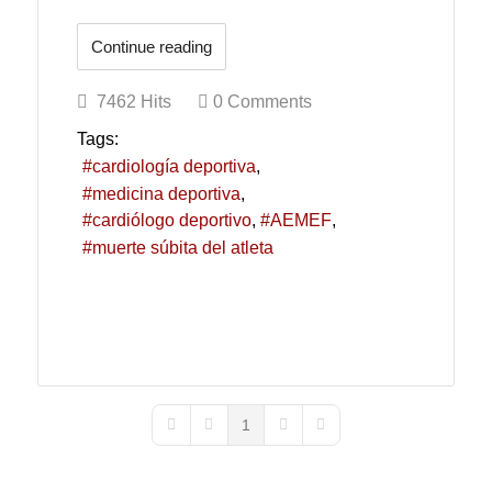
Continue reading
7462 Hits
0 Comments
Tags:
cardiología deportiva
medicina deportiva
cardiólogo deportivo
AEMEF
muerte súbita del atleta
1
First Page
Previous Page
Next Page
Last Page