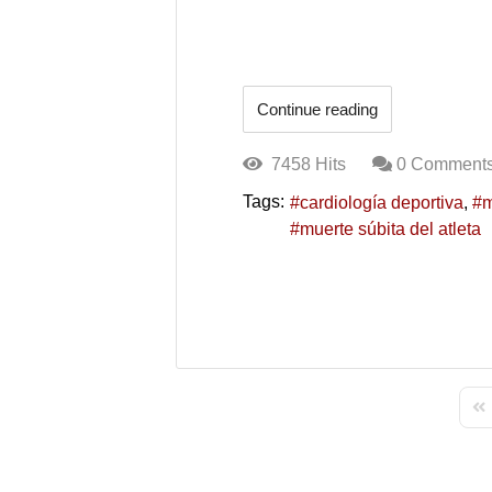
Continue reading
7458 Hits
0 Comment
Tags:
cardiología deportiva
m
muerte súbita del atleta
Fir