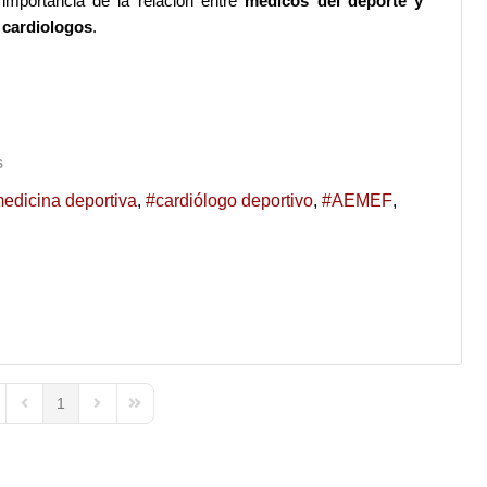
importancia de la relación entre
médicos del deporte y
cardiologos
.
s
edicina deportiva
cardiólogo deportivo
AEMEF
1
st Page
Previous Page
Next Page
Last Page