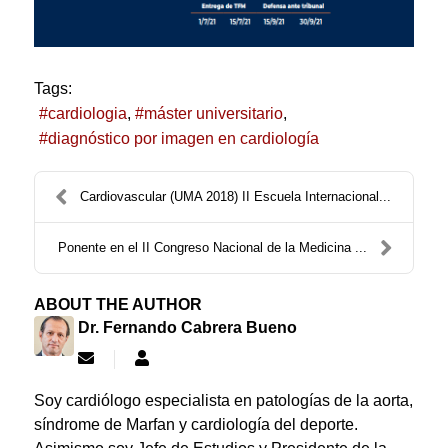
Tags:
cardiologia
máster universitario
diagnóstico por imagen en cardiología
Cardiovascular (UMA 2018) II Escuela Internacional...
Ponente en el II Congreso Nacional de la Medicina ...
ABOUT THE AUTHOR
Dr. Fernando Cabrera Bueno
Subscribe
Dr.
to
Fernando
updates
Cabrera
Soy cardiólogo especialista en patologías de la aorta,
from
Bueno
síndrome de Marfan y cardiología del deporte.
author