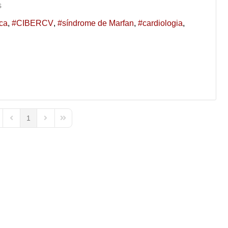
s
ica
CIBERCV
síndrome de Marfan
cardiologia
1
st Page
Previous Page
Next Page
Last Page