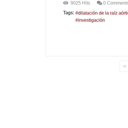
9025 Hits
0 Comment
Tags:
dilatación de la raíz aórt
investigación
Fir