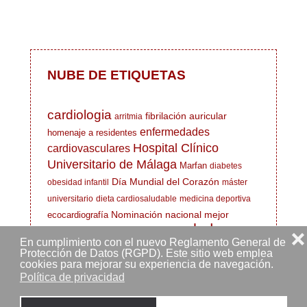
NUBE DE ETIQUETAS
cardiologia
fibrilación auricular
arritmia
enfermedades
homenaje a residentes
Hospital Clínico
cardiovasculares
Universitario de Málaga
Marfan
diabetes
Día Mundial del Corazón
obesidad infantil
máster
universitario
dieta cardiosaludable
medicina deportiva
Nominación nacional mejor
ecocardiografía
salud
cardiólogo
cardiólogo deportivo
❌
En cumplimiento con el nuevo Reglamento General de
cardiovascular
cardiología deportiva
Protección de Datos (RGPD). Este sitio web emplea
EIR
cookies para mejorar su experiencia de navegación.
corazón de atleta
MIR
enfermedad cardiovascular
Política de privacidad
Hospital Clínico Virgen de la Victoria
evento
síndrome de Marfan
Doctoralia Awards 2021
Médicos