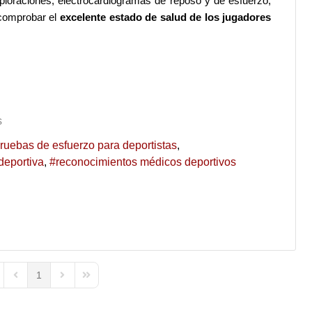
ploraciones, electrocardiogramas de reposo y de esfuerzo,
comprobar el
excelente estado de salud de los jugadores
s
ruebas de esfuerzo para deportistas
deportiva
reconocimientos médicos deportivos
1
st Page
Previous Page
Next Page
Last Page