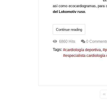
ex
así como ecocardiogramas, para 
del Lokomotiv ruso
.
Continue reading
6860 Hits
0 Comment
Tags:
cardiología deportiva
p
especialista cardiología 
Fir