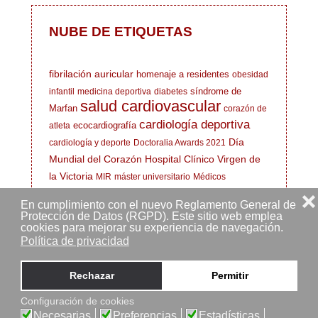
NUBE DE ETIQUETAS
fibrilación auricular
homenaje a residentes
obesidad
síndrome de
infantil
medicina deportiva
diabetes
salud cardiovascular
Marfan
corazón de
cardiología deportiva
ecocardiografía
atleta
Día
cardiología y deporte
Doctoralia Awards 2021
Mundial del Corazón
Hospital Clínico Virgen de
la Victoria
MIR
máster universitario
Médicos
EIR
Marfan
Residentes
dieta cardiosaludable
❌
En cumplimiento con el nuevo Reglamento General de
cardiología
enfermedades
Protección de Datos (RGPD). Este sitio web emplea
cardiovasculares
cookies para mejorar su experiencia de navegación.
evento
hipertensión
Política de privacidad
cardiologia
cardiólogo deportivo
enfermedad
Hospital Clínico
cardiovascular
arritmia
Rechazar
Permitir
Universitario de Málaga
Nominación
nacional mejor cardiólogo
Configuración de cookies
Necesarias
Preferencias
Estadísticas