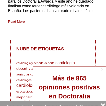
para los Doctoralia Awards, y este año he quedado
finalista como tercer cardiólogo más valorado en
España. Los pacientes han valorado mi atención c...
Read More
NUBE DE ETIQUETAS
cardiología
cardiología y deporte
deporte
deportiva
×
Día Mundial del Corazón
fibrilación
auricular
curso gratuito
enfermedad cardiovascular
Más de 865
Hospital Clínico Virgen de la Victoria
cardiologos
cardiología
opiniones positivas
síndrome Ehlers Danlos
Nominación nacional
ecocardiografía
diabetes
en Doctoralia
mejor cardiólogo
cardiólogo deportivo
cardiologia
enfermedades
cafeína
❌