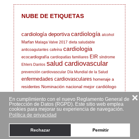
NUBE DE ETIQUETAS
cardiología
cardiología deportiva
alcohol
Marfan
Malaga Valve 2017
dieta saludable
cardiologia
anticoagulantes
cafeína
EIR
ecocardiografía
cardiopatías familiares
síndrome
salud cardiovascular
Ehlers Danlos
prevención cardiovascular
Día Mundial de la Salud
enfermedades cardiovasculares
homenaje a
Nominación nacional mejor cardiólogo
residentes
fibrilación auricular
Día Mundial del Corazón
❌
En cumplimiento con el nuevo Reglamento General de
excelencia en consulta médica
curso gratuito
Protección de Datos (RGPD). Este sitio web emplea
cookies para mejorar su experiencia de navegación.
Hospital Clínico
síndrome de Marfan
cardiologos
Política de privacidad
Hospital Clínico
Virgen de la Victoria
Universitario de Málaga
COVID-19 y
Rechazar
Permitir
cardiólogo deportivo
enfermedades del corazón