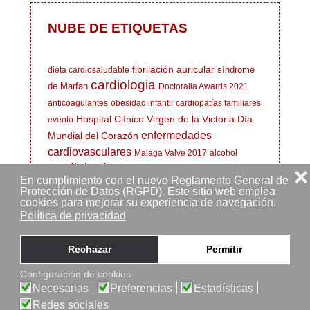
NUBE DE ETIQUETAS
fibrilación auricular
síndrome
dieta cardiosaludable
cardiologia
de Marfan
Doctoralia Awards 2021
anticoagulantes
obesidad infantil
cardiopatías familiares
Hospital Clínico Virgen de la Victoria
Día
evento
enfermedades
Mundial del Corazón
cardiovasculares
Malaga Valve 2017
alcohol
cardiología
EIR
Nominación nacional mejor
❌
En cumplimiento con el nuevo Reglamento General de
cardiología deportiva
cardiólogo
Marfan
MIR
Protección de Datos (RGPD). Este sitio web emplea
cookies para mejorar su experiencia de navegación.
homenaje a residentes
Médicos Residentes
arritmia
salud cardiovascular
Política de privacidad
ecocardiografía
Hospital Clínico
cardiólogo deportivo
Rechazar
Permitir
Universitario de Málaga
medicina deportiva
dieta saludable
corazón de atleta
Configuración de cookies
Necesarias
Preferencias
Estadísticas
Redes sociales