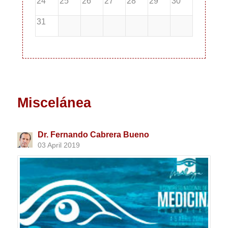
24
25
26
27
28
29
30
31
Miscelánea
Dr. Fernando Cabrera Bueno
03 April 2019