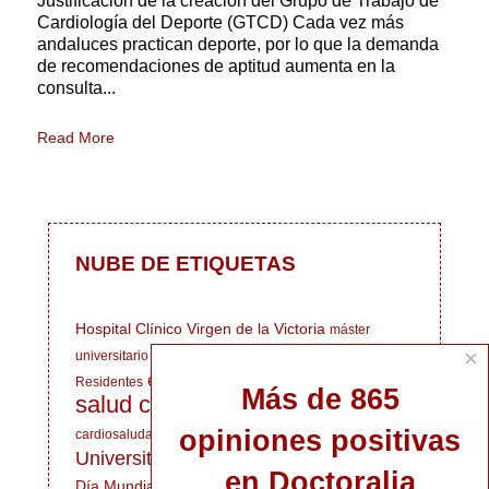
Justificación de la creación del Grupo de Trabajo de
Cardiología del Deporte (GTCD) Cada vez más
andaluces practican deporte, por lo que la demanda
de recomendaciones de aptitud aumenta en la
consulta...
Read More
NUBE DE ETIQUETAS
Hospital Clínico Virgen de la Victoria
máster
×
Marfan
universitario
anticoagulantes
Médicos
enfermedades cardiovasculares
Residentes
Más de 865
salud cardiovascular
dieta
Hospital Clínico
opiniones positivas
cardiosaludable
Universitario de Málaga
corazón de atleta
en Doctoralia
Día Mundial del Corazón
cardiopatías familiares