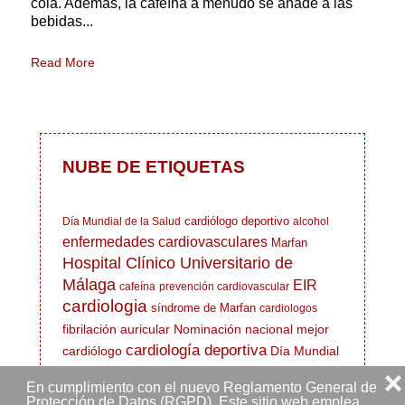
cola. Además, la cafeína a menudo se añade a las
bebidas...
Read More
NUBE DE ETIQUETAS
cardiólogo deportivo
Día Mundial de la Salud
alcohol
enfermedades cardiovasculares
Marfan
Hospital Clínico Universitario de
Málaga
EIR
cafeína
prevención cardiovascular
cardiologia
síndrome de Marfan
cardiologos
fibrilación auricular
Nominación nacional mejor
cardiología deportiva
cardiólogo
Día Mundial
del Corazón
dieta saludable
curso gratuito
síndrome
❌
En cumplimiento con el nuevo Reglamento General de
salud cardiovascular
Ehlers Danlos
Protección de Datos (RGPD). Este sitio web emplea