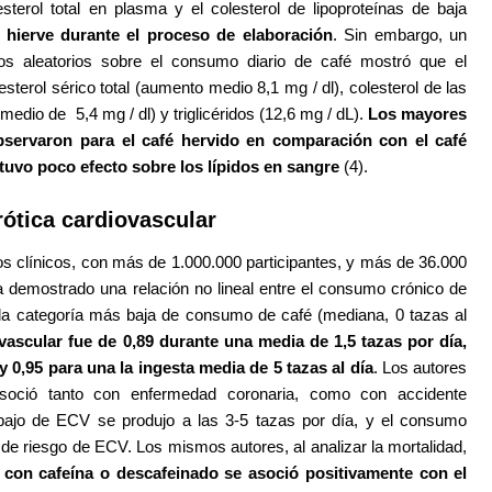
sterol total en plasma y el colesterol de lipoproteínas de baja
e hierve durante el proceso de elaboración
. Sin embargo, un
os aleatorios sobre el consumo diario de café mostró que el
terol sérico total (aumento medio 8,1 mg / dl), colesterol de las
edio de 5,4 mg / dl) y triglicéridos (12,6 mg / dL).
Los mayores
observaron para el café hervido en comparación con el café
o tuvo poco efecto sobre los lípidos en sangre
(4).
ótica cardiovascular
os clínicos, con más de 1.000.000 participantes, y más de 36.000
 demostrado una relación no lineal entre el consumo crónico de
la categoría más baja de consumo de café (mediana, 0 tazas al
vascular fue de 0,89 durante una media de 1,5 tazas por día,
y 0,95 para una la ingesta media de 5 tazas al día
. Los autores
oció tanto con enfermedad coronaria, como con accidente
bajo de ECV se produjo a las 3-5 tazas por día, y el consumo
e riesgo de ECV. Los mismos autores, al analizar la mortalidad,
 con cafeína o descafeinado se asoció positivamente con el