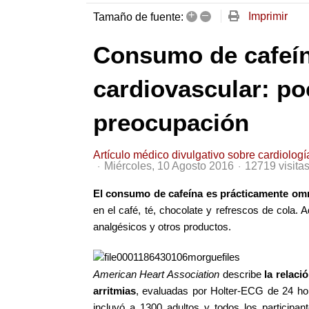
+
–
Imprimir
Tamaño de fuente:
Consumo de cafeín
cardiovascular: po
preocupación
Artículo médico divulgativo sobre cardiologí
Miércoles, 10 Agosto 2016
12719 visita
El consumo de cafeína es prácticamente om
en el café, té, chocolate y refrescos de cola.
analgésicos y otros productos.
American Heart Association
describe
la relaci
arritmias
, evaluadas por Holter-ECG de 24 hor
incluyó a 1300 adultos y todos los particip