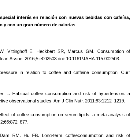
especial interés en relación con nuevas bebidas con cafeína,
n y con un gran número de calorías.
W, Vittinghoff E, Heckbert SR, Marcus GM. Consumption of
 Heart Assoc. 2016;5:e002503 doi: 10.1161/JAHA.115.002503.
ssure in relation to coffee and caffeine consumption. Curr
n L. Habitual coffee consumption and risk of hypertension: a
tive observational studies. Am J Clin Nutr. 2011;93:1212–1219.
ffect of coffee consumption on serum lipids: a meta-analysis of
012;66:872–877.
n Dam RM, Hu FB. Long-term coffeeconsumption and risk of