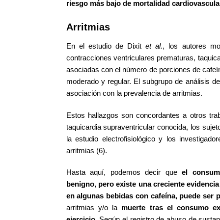
riesgo más bajo de mortalidad cardiovascula
Arritmias
En el estudio de Dixit
et al.
, los autores mo
contracciones ventriculares prematuras, taquica
asociadas con el número de porciones de cafe
moderado y regular. El subgrupo de análisis de
asociación con la prevalencia de arritmias.
Estos hallazgos son concordantes a otros tra
taquicardia supraventricular conocida, los suje
la estudio electrofisiológico y los investiga
arritmias (6).
Hasta aquí, podemos decir que
el consum
benigno, pero existe una creciente evidencia
en algunas bebidas con cafeína, puede ser p
arritmias y/o la
muerte tras el consumo ex
ejercicio
. Según el registro de abuso de susta