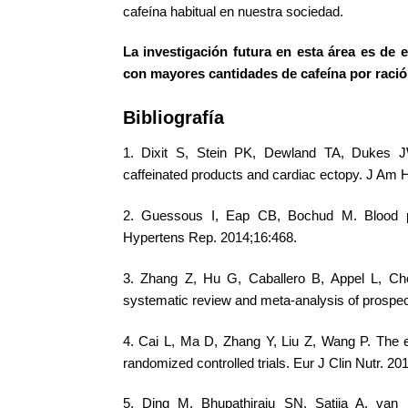
cafeína habitual en nuestra sociedad.
La investigación futura en esta área es de 
con mayores cantidades de cafeína por ració
Bibliografía
1. Dixit S, Stein PK, Dewland TA, Dukes J
caffeinated products and cardiac ectopy. J Am
2. Guessous I, Eap CB, Bochud M. Blood pre
Hypertens Rep. 2014;16:468.
3. Zhang Z, Hu G, Caballero B, Appel L, Che
systematic review and meta-analysis of prospec
4. Cai L, Ma D, Zhang Y, Liu Z, Wang P. The e
randomized controlled trials. Eur J Clin Nutr. 2
5. Ding M, Bhupathiraju SN, Satija A, va