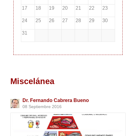
17
18
19
20
21
22
23
24
25
26
27
28
29
30
31
Miscelánea
Dr. Fernando Cabrera Bueno
08 Septiembre 2016