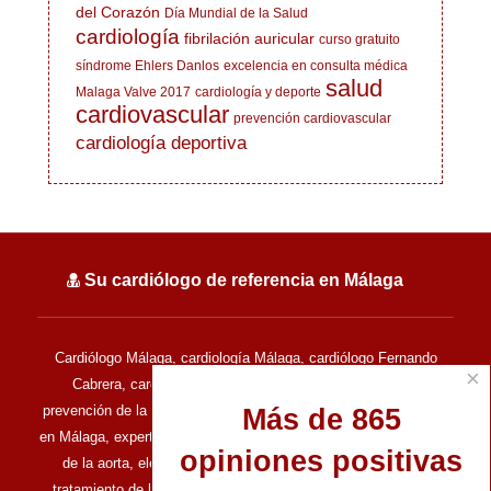
del Corazón
Día Mundial de la Salud
cardiología
fibrilación auricular
curso gratuito
síndrome Ehlers Danlos
excelencia en consulta médica
salud
Malaga Valve 2017
cardiología y deporte
cardiovascular
prevención cardiovascular
cardiología deportiva
Su cardiólogo de referencia en Málaga
Cardiólogo Málaga, cardiología Málaga, cardiólogo Fernando
×
Cabrera, cardiología del deporte, cardiología deportiva,
prevención de la muerte súbita en el deporte, cardiología clínica
Más de 865
en Málaga, experto en ecocardiografía, experto en enfermedades
opiniones positivas
de la aorta, electrocardiografía, ecocardiografía de estrés,
tratamiento de las enfermedades del corazón, tratamiento de