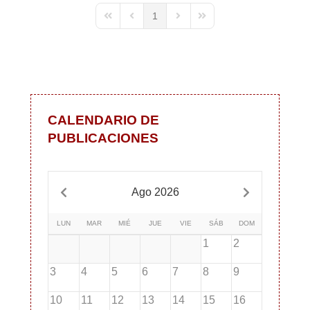
1
First Page
Previous Page
Next Page
Last Page
CALENDARIO DE
PUBLICACIONES
Ago 2026
LUN
MAR
MIÉ
JUE
VIE
SÁB
DOM
1
2
3
4
5
6
7
8
9
10
11
12
13
14
15
16