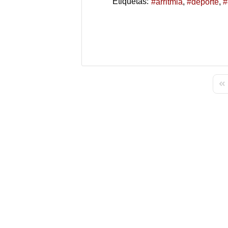
Etiquetas:
arritmia
deporte
Fir