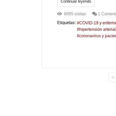
Continuar leyendo
8995 visitas
1 Coment
Etiquetas:
COVID-19 y enferm
hipertensión arteria
coronavirus y paci
Fir