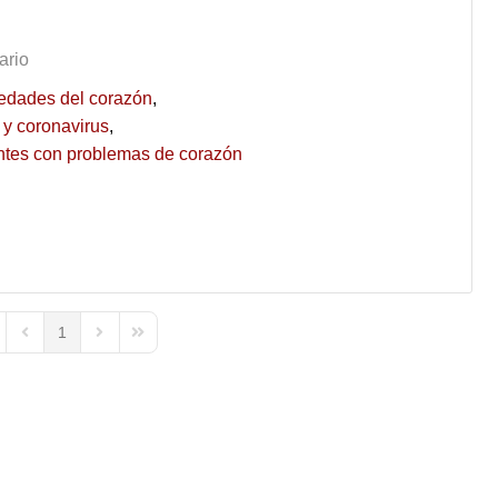
ario
edades del corazón
l y coronavirus
entes con problemas de corazón
1
st Page
Previous Page
Next Page
Last Page