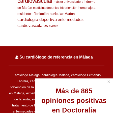
cardiovascular
síndrome
máster universitario
de Marfan
homenaje a
medicina deportiva
hipertensión
fibrilación auricular
residentes
Marfan
cardiología deportiva
enfermedades
cardiovasculares
evento
Su cardiólogo de referencia en Málaga
Cardiólogo Málaga, cardiología Málaga, cardiólogo Fernando
×
Cabrera, cardiología del deporte, cardiología deportiva,
prevención de la muerte súbita en el deporte, cardiología clínica
Más de 865
en Málaga, experto en ecocardiografía, experto en enfermedades
opiniones positivas
de la aorta, electrocardiografía, ecocardiografía de estrés,
tratamiento de las enfermedades del corazón, tratamiento de
en Doctoralia
enfermedades del corazón, enfermedades cardiovasculares,