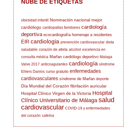
NUBE DE ETIQUETAS
Nominación nacional mejor
obesidad infantil
cardiología
cardiólogo
cardiopatías familiares
deportiva
ecocardiografía
homenaje a residentes
cardiologia
EIR
prevención cardiovascular
dieta
saludable
corazón de atleta
alcohol
excelencia en
Marfan
cardiólogo deportivo
consulta médica
Malaga
cardiología
Valve 2017
anticoagulantes
síndrome
enfermedades
Ehlers Danlos
curso gratuito
cardiovasculares
síndrome de Marfan
deporte
Día Mundial del Corazón
fibrilación auricular
Hospital
Hospital Clínico Virgen de la Victoria
salud
Clínico Universitario de Málaga
cardiovascular
COVID-19 y enfermedades
del corazón
cafeína