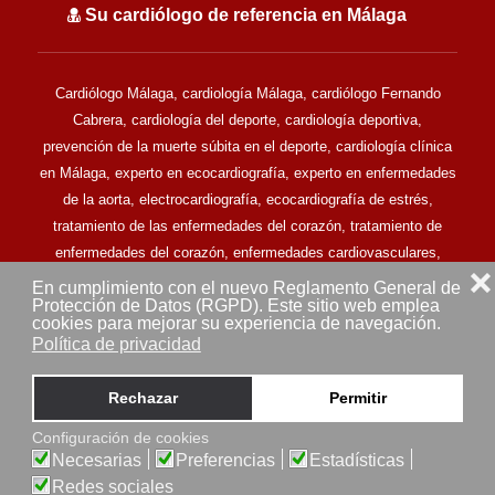
Su cardiólogo de referencia en Málaga
Cardiólogo Málaga, cardiología Málaga, cardiólogo Fernando
Cabrera, cardiología del deporte, cardiología deportiva,
prevención de la muerte súbita en el deporte, cardiología clínica
en Málaga, experto en ecocardiografía, experto en enfermedades
de la aorta, electrocardiografía, ecocardiografía de estrés,
tratamiento de las enfermedades del corazón, tratamiento de
enfermedades del corazón, enfermedades cardiovasculares,
❌
clínica cardiovascular en Málaga.
En cumplimiento con el nuevo Reglamento General de
Protección de Datos (RGPD). Este sitio web emplea
Todos los derechos reservados © Doctor Fernando Cabrera -
cookies para mejorar su experiencia de navegación.
Cardiólogo en Málaga (2013-2025) - MALAGA (ESPAÑA)
Política de privacidad
Aviso legal
Mapa del sitio
Rechazar
Permitir
Configuración de cookies
Sitio web desarrollado por
Necesarias
Preferencias
Estadísticas
Redes sociales