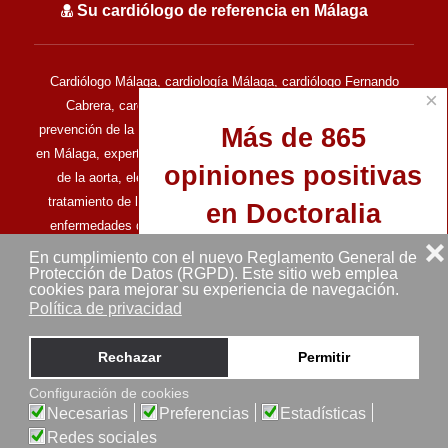
Su cardiólogo de referencia en Málaga
Cardiólogo Málaga, cardiología Málaga, cardiólogo Fernando
×
Cabrera, cardiología del deporte, cardiología deportiva,
prevención de la muerte súbita en el deporte, cardiología clínica
Más de 865
en Málaga, experto en ecocardiografía, experto en enfermedades
opiniones positivas
de la aorta, electrocardiografía, ecocardiografía de estrés,
tratamiento de las enfermedades del corazón, tratamiento de
en Doctoralia
enfermedades del corazón, enfermedades cardiovasculares,
❌
clínica cardiovascular en Málaga.
En cumplimiento con el nuevo Reglamento General de
Protección de Datos (RGPD). Este sitio web emplea
Todos los derechos reservados © Doctor Fernando Cabrera -
cookies para mejorar su experiencia de navegación.
Cardiólogo en Málaga (2013-2025) - MALAGA (ESPAÑA)
Política de privacidad
Aviso legal
Mapa del sitio
Ver perfil en Doctoralia
Rechazar
Permitir
Configuración de cookies
Sitio web desarrollado por
Pedir una cita ahora
Necesarias
Preferencias
Estadísticas
Redes sociales