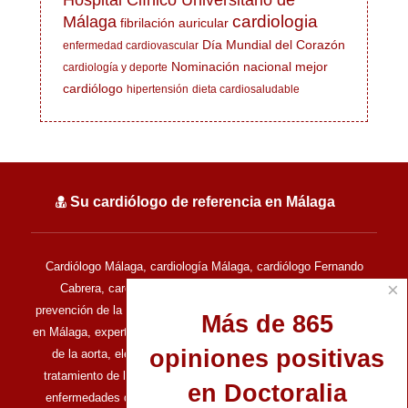
cardiologia
Málaga
fibrilación auricular
Día Mundial del Corazón
enfermedad cardiovascular
Nominación nacional mejor
cardiología y deporte
cardiólogo
hipertensión
dieta cardiosaludable
Su cardiólogo de referencia en Málaga
Cardiólogo Málaga, cardiología Málaga, cardiólogo Fernando
×
Cabrera, cardiología del deporte, cardiología deportiva,
prevención de la muerte súbita en el deporte, cardiología clínica
Más de 865
en Málaga, experto en ecocardiografía, experto en enfermedades
opiniones positivas
de la aorta, electrocardiografía, ecocardiografía de estrés,
tratamiento de las enfermedades del corazón, tratamiento de
en Doctoralia
enfermedades del corazón, enfermedades cardiovasculares,