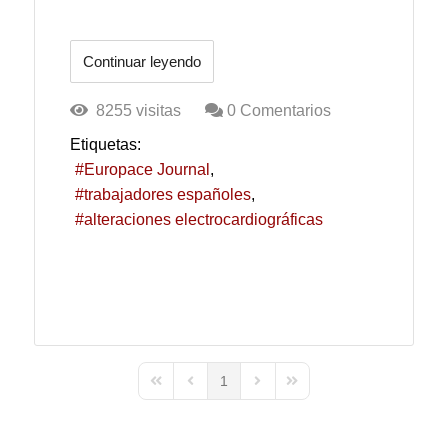
Continuar leyendo
8255 visitas
0 Comentarios
Etiquetas:
Europace Journal
trabajadores españoles
alteraciones electrocardiográficas
1
First Page
Previous Page
Next Page
Last Page