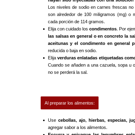
Los niveles de sodio en carnes frescas no
son alrededor de 100 miligramos (mg) o 
cada porción de 114 gramos.
Elija con cuidado los
condimentos
. Por eje
las salsas en general o en concreto la sa
aceitunas y el condimento en general p
reducida o baja en sodio.
Elija
verduras enlatadas etiquetadas como
Cuando se añaden a una cazuela, sopa u otr
no se perderá la sal.
Al preparar los alimentos:
Use
cebollas, ajo, hierbas, especias, j
agregar sabor a los alimentos.
Escurra y enjuague las legumbres enla