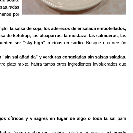
 saturadas
menos por
mplo,
la salsa de soja, los aderezos de ensalada embotellados,
lsa de ketchup, las alcaparras, la mostaza, las salmueras, las
ueden ser “sky-high” o ricas en sodio
. Busque una versión
 "sin sal añadida" y verduras congeladas sin salsas saladas
.
o plato mixto, habrá tantos otros ingredientes involucrados que
ugos cítricos y vinagres en lugar de algo o toda la sal
para
tadas
(como garbanzos, alubias, etc.) y verduras:
así puede