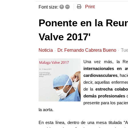
+
–
Print
Font size:
Ponente en la Reun
Valve 2017'
Noticia
Dr. Fernando Cabrera Bueno
Tue
Una vez más, la Reu
internacionales en 
cardiovasculares
, hac
decir, aquellas enferm
de la
estrecha colabo
demás profesionales
q
presente para los paci
la aorta.
En esta línea, dentro de una mesa titulada “A