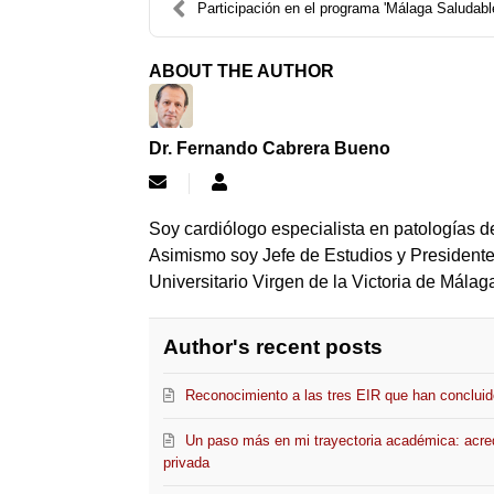
Participación en el programa 'Málaga Saludable' d
ABOUT THE AUTHOR
Dr. Fernando Cabrera Bueno
Subscribe
Dr.
to
Fernando
updates
Cabrera
Soy cardiólogo especialista en patologías de
from
Bueno
Asimismo soy Jefe de Estudios y Presidente
author
Universitario Virgen de la Victoria de Málag
Author's recent posts
Reconocimiento a las tres EIR que han concluid
Un paso más en mi trayectoria académica: acre
privada