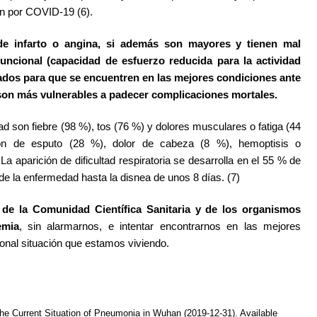
ón por COVID-19 (6).
 de infarto o angina, si además son mayores y tienen mal
 funcional (capacidad de esfuerzo reducida para la actividad
sados para que se encuentren en las mejores condiciones ante
son más vulnerables a padecer complicaciones mortales.
d son fiebre (98 %), tos (76 %) y dolores musculares o fatiga (44
n de esputo (28 %), dolor de cabeza (8 %), hemoptisis o
a aparición de dificultad respiratoria se desarrolla en el 55 % de
de la enfermedad hasta la disnea de unos 8 días. (7)
s de la Comunidad Científica Sanitaria y de los organismos
emia
, sin alarmarnos, e intentar encontrarnos en las mejores
onal situación que estamos viviendo.
e Current Situation of Pneumonia in Wuhan (2019-12-31). Available