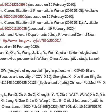
tail/2019123108989
(accessed on 19 February 2020).
e Current Situation of Pneumonia in Wuhan (2020-01-05). Available
tail/2020010509020
(accessed on 19 February 2020).
e Current Situation of Pneumonia in Wuhan (2020-01-11). Available
tail/2020011109035
(accessed on 19 February 2020).
ssion and Relevant Departments Jointly Prevent and Control New
:
http://www.nhc.gov.cn/yjb/s7860/202001/
sed on 19 February 2020).
, Y.; Qiu, Y.; Wang, J.; Liu, Y.; Wei, Y.; et al. Epidemiological and
l coronavirus pneumonia in Wuhan, China: A descriptive study.
Lancet
W. [Analysis of myocardial injury in patients with COVID-19 and
 diseases and severity of COVID-19]. Zhonghua Xin Xue Guan Bing Za
.cn112148-20200225-00123. [Epub ahead of print] Chinese. PubMed PMID:
ng L, Fan G, Xu J, Gu X, Cheng Z, Yu T, Xia J, Wei Y, Wu W, Xie X, Yin
G, Jiang R, Gao Z, Jin Q, Wang J, Cao B. Clinical features of patients
, China. Lancet. 2020 Feb 15;395(10223):497-506. doi: 10.1016/S0140-