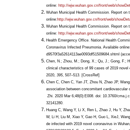
online:
http://wjw.wuhan.gov.cn/front/web/showDe
Wuhan Municipal Health Commission. Report on th
online:
http://wjw.wuhan.gov.cn/front/web/showDe
Wuhan Municipal Health Commission. Report on th
online:
http://wjw.wuhan.gov.cn/front/web/showDe
Health Emergency Office. National Health Commi
Coronavirus Infected Pneumonia. Available online
d9570f3a52614113ae0093df51509684.shtml (acces
Chen, N.; Zhou, M.; Dong, X.; Qu, J.; Gong, F.; Han
clinical characteristics of 99 cases of 2019 nove
2020,
395
, 507–513. [CrossRef]
Chen C, Chen C, Yan JT, Zhou N, Zhao JP, Wang D
association between concomitant cardiovascular
Zhi. 2020 Mar 6;48(0):E008. doi: 10.3760/cma.j
32141280.
Huang C, Wang Y, Li X, Ren L, Zhao J, Hu Y, Zha
W, Li H, Liu M, Xiao Y, Gao H, Guo L, XieJ, Wang 
de infected with 2019 novel coronavirus in Wuhan