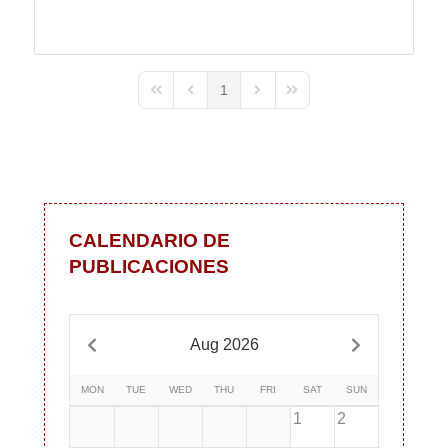
1
First Page
Previous Page
Next Page
Last Page
CALENDARIO DE
PUBLICACIONES
Aug 2026
MON
TUE
WED
THU
FRI
SAT
SUN
1
2