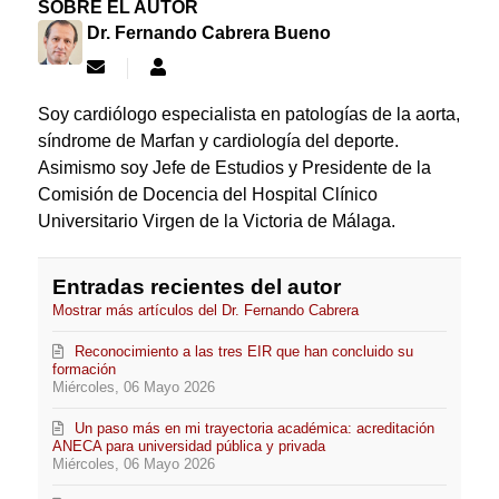
SOBRE EL AUTOR
Dr. Fernando Cabrera Bueno
Suscribirse
Dr.
a
Fernando
las
Cabrera
Soy cardiólogo especialista en patologías de la aorta,
actualizaciones
Bueno
síndrome de Marfan y cardiología del deporte.
Asimismo soy Jefe de Estudios y Presidente de la
Comisión de Docencia del Hospital Clínico
Universitario Virgen de la Victoria de Málaga.
Entradas recientes del autor
Mostrar más artículos del Dr. Fernando Cabrera
Reconocimiento a las tres EIR que han concluido su
formación
Miércoles, 06 Mayo 2026
Un paso más en mi trayectoria académica: acreditación
ANECA para universidad pública y privada
Miércoles, 06 Mayo 2026