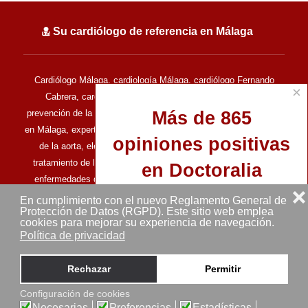
Su cardiólogo de referencia en Málaga
Cardiólogo Málaga, cardiología Málaga, cardiólogo Fernando
×
Cabrera, cardiología del deporte, cardiología deportiva,
Más de 865
prevención de la muerte súbita en el deporte, cardiología clínica
en Málaga, experto en ecocardiografía, experto en enfermedades
opiniones positivas
de la aorta, electrocardiografía, ecocardiografía de estrés,
tratamiento de las enfermedades del corazón, tratamiento de
en Doctoralia
enfermedades del corazón, enfermedades cardiovasculares,
❌
clínica cardiovascular en Málaga.
En cumplimiento con el nuevo Reglamento General de
Protección de Datos (RGPD). Este sitio web emplea
Todos los derechos reservados © Doctor Fernando Cabrera -
cookies para mejorar su experiencia de navegación.
Cardiólogo en Málaga (2013-2025) - MALAGA (ESPAÑA)
Política de privacidad
Aviso legal
Mapa del sitio
Ver perfil en Doctoralia
Rechazar
Permitir
Configuración de cookies
Sitio web desarrollado por
Pedir una cita ahora
Necesarias
Preferencias
Estadísticas