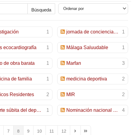
Búsqueda
stigación
1
jornada de concienciación sobre salud cardiovascular
1
os ecocardiografía
1
Málaga Saluudable
1
 de obra barata
1
Marfan
3
cina de familia
1
medicina deportiva
2
icos Residentes
2
MIR
2
muerte súbita del deportista
1
Nominación nacional mejor cardiólogo
4
7
8
9
10
11
12
Next Page
Last Page