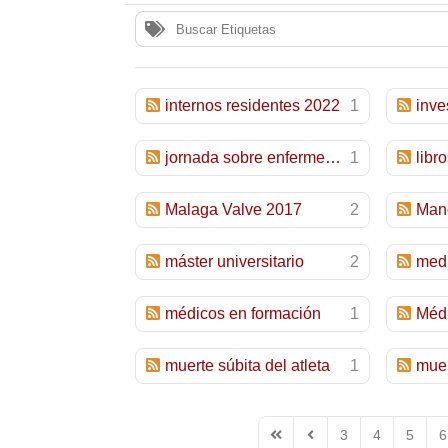
internos residentes 2022
1
inve
jornada sobre enfermedades cardiovasculares
1
libr
Malaga Valve 2017
2
Mano
máster universitario
2
medi
médicos en formación
1
Méd
muerte súbita del atleta
1
3
4
5
6
First Page
Previous Page