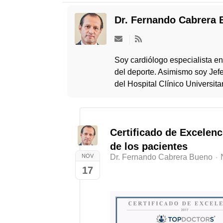
Dr. Fernando Cabrera
Subscribe
to
updates
Soy cardiólogo especialista en
from
del deporte. Asimismo soy Jef
author
del Hospital Clínico Universita
Certificado de Excelen
de los pacientes
NOV
Dr. Fernando Cabrera Bueno
17