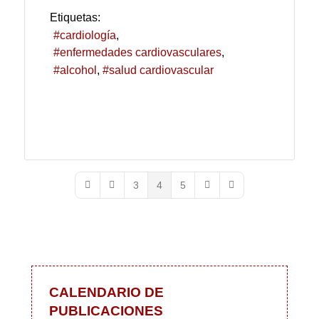
Etiquetas:
cardiología
enfermedades cardiovasculares
alcohol
salud cardiovascular
3
4
5
First Page
Previous Page
Next Page
Last Page
CALENDARIO DE
PUBLICACIONES