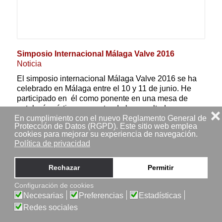
Simposio Internacional Málaga Valve 2016
Noticia
El simposio internacional Málaga Valve 2016 se ha
celebrado en Málaga entre el 10 y 11 de junio. He
participado en él como ponente en una mesa de
patología aórtica, presentando los resultad...
❌
En cumplimiento con el nuevo Reglamento General de
Protección de Datos (RGPD). Este sitio web emplea
Leer más
cookies para mejorar su experiencia de navegación.
Política de privacidad
Dr. Fernando Cabrera Bueno
14 Diciembre 2017
Rechazar
Permitir
Configuración de cookies
Necesarias
Preferencias
Estadísticas
Redes sociales